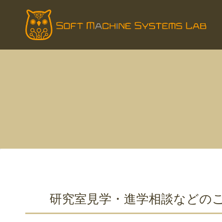
Skip
to
content
研究室見学・進学相談などの